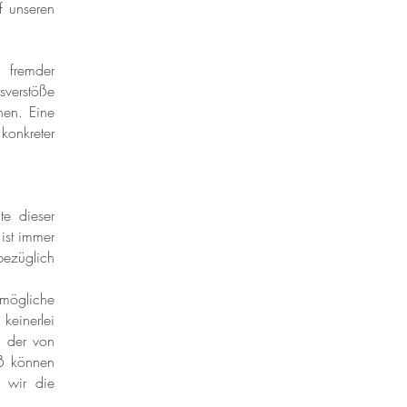
f unseren
 fremder
verstöße
nen. Eine
konkreter
te dieser
 ist immer
bezüglich
mögliche
einerlei
e der von
oß können
n wir die