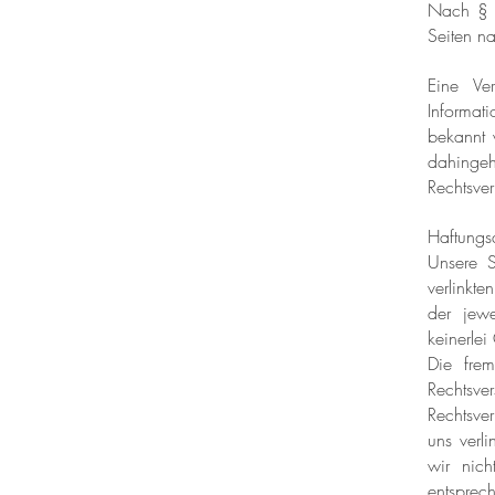
Nach § 7
Seiten n
Eine Ver
Informat
bekannt 
dahingeh
Rechtsve
Haftungs
Unsere S
verlinkte
der jewe
keinerle
Die fre
Rechtsv
Rechtsve
uns verli
wir nich
entsprech