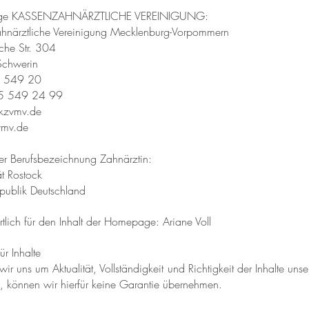
ige KASSENZAHNÄRZTLICHE VEREINIGUNG:
hnärztliche Vereinigung Mecklenburg-Vorpommern
he Str. 304
chwerin
5 549 20
5 549 24 99
kzvmv.de
mv.de
er Berufsbezeichnung Zahnärztin:
ät Rostock
publik Deutschland
tlich für den Inhalt der Homepage: Ariane Voll
ür Inhalte
r uns um Aktualität, Vollständigkeit und Richtigkeit der Inhalte unse
 können wir hierfür keine Garantie übernehmen.