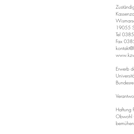
Zuständ
Kassenza
Wismarsc
19055 S
Tel 038
Fax 038
kontakt@
www.kzv
Erwerb d
Universit
Bundesre
Verantwor
Haftung f
Obwohl wi
bemühen,