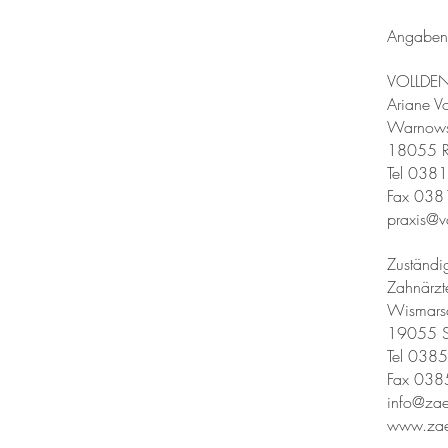
​Angabe
VOLLDEN
Ariane Vo
Warnowst
18055 R
Tel 038
Fax 038
praxis@v
Zuständi
Zahnärz
Wismarsc
19055 S
Tel 038
Fax 038
info@za
www.zae