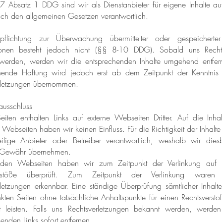
 Absatz 1 DDG sind wir als Dienstanbieter für eigene Inhalte au
ach den allgemeinen Gesetzen verantwortlich.
pflichtung zur Überwachung übermittelter oder gespeicherter
ionen besteht jedoch nicht (§§ 8-10 DDG). Sobald uns Rechts
werden, werden wir die entsprechenden Inhalte umgehend entfer
ende Haftung wird jedoch erst ab dem Zeitpunkt der Kenntnis 
rletzungen übernommen.
ausschluss
eiten enthalten Links auf externe Webseiten Dritter. Auf die Inhal
n Webseiten haben wir keinen Einfluss. Für die Richtigkeit der Inhalte
ilige Anbieter oder Betreiber verantwortlich, weshalb wir dies
i Gewähr übernehmen.
mden Webseiten haben wir zum Zeitpunkt der Verlinkung auf 
erstöße überprüft. Zum Zeitpunkt der Verlinkung waren k
rletzungen erkennbar. Eine ständige Überprüfung sämtlicher Inhalt
nkten Seiten ohne tatsächliche Anhaltspunkte für einen Rechtsverst
t leisten. Falls uns Rechtsverletzungen bekannt werden, werde
enden Links sofort entfernen.