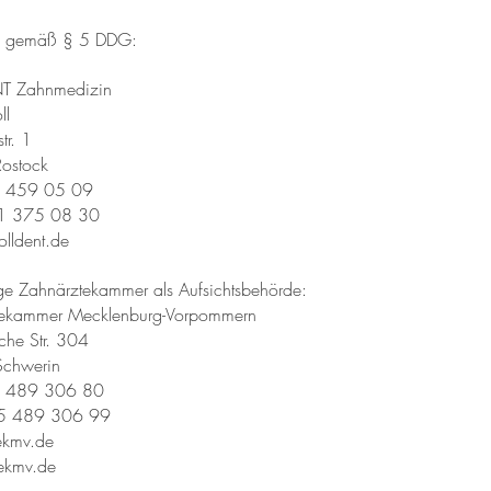
n gemäß § 5 DDG:
T Zahnmedizin
ll
r. 1
ostock
1 459 05 09
1 375 08 30
olldent.de
ge Zahnärztekammer als Aufsichtsbehörde:
tekammer Mecklenburg-Vorpommern
he Str. 304
chwerin
5 489 306 80
5 489 306 99
ekmv.de
kmv.de