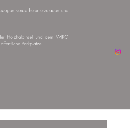
sebogen vorab herunterzuladen und
f der Holzhalbinsel und dem WIRO
 öffentliche Parkplätze.