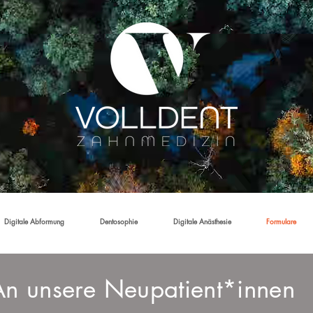
Digitale Abformung
Dentosophie
Digitale Anästhesie
Formulare
An unsere Neupatient*innen