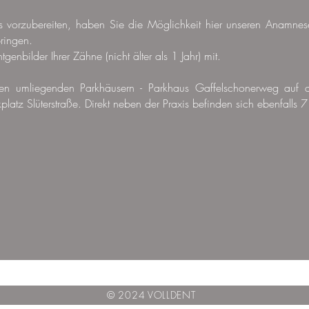
s vorzubereiten, haben Sie die Möglichkeit hier unseren Anamne
bringen.
genbilder Ihrer Zähne (nicht älter als 1 Jahr) mit.
 den umliegenden Parkhäusern - Parkhaus Gaffelschonerweg au
latz Slüterstraße. Direkt neben der Praxis befinden sich ebenfalls 7
© 2024 VOLLDENT